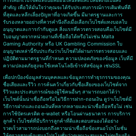
สำคัญ เพื่อให้มั่นใจว่าคุณจะได้รับประสบการณ์การเดิมพันที่ดี
ที่สุดและหลีกเลี่ยงปัญหาที่อาจเกิดขึ้น มีมาตรฐานและการ
รับรองหลายอย่างที่ควรคำนึงถึงเมื่อเลือกเว็บไซต์แทงบอล
ใบ
อนุญาตและการกำกับดูแล สิ่งแรกที่ควรตรวจสอบคือเว็บไซต์มี
ใบอนุญาตจากหน่วยงานที่เชื่อถือได้หรือไม่เช่น Malta
Gaming Authority หรือ UK Gambling Commission ใบ
อนุญาตเหล่านี้รับประกันว่าเว็บไซต์ได้ผ่านการตรวจสอบและ
ปฏิบัติตามมาตรฐานที่กำหนด
ความปลอดภัยของข้อมูล เว็บที่มี
ความปลอดภัยสูงจะใช้เทคโนโลยีเข้ารหัสข้อมูล เช่นSSL
เพื่อปกป้องข้อมูลส่วนบุคคลและข้อมูลการทำธุรกรรมของคุณ
ชื่อเสียงและรีวิว การค้นคว้าเกี่ยวกับชื่อเสียงของเว็บไซต์จาก
รีวิวและประสบการณ์ของผู้ใช้คนอื่นๆ สามารถบอกได้ว่า
เว็บไซต์นั้นน่าเชื่อถือหรือไม่วิธีการฝาก-ถอนเงิน ดูว่าเว็บไซต์มี
วิธีการฝากและถอนเงินที่หลากหลายและน่าเชื่อถือหรือไม่ เช่น
การใช้บัตรเครดิต e-wallet หรือโอนผ่านธนาคาร
การบริการ
ลูกค้า เว็บไซต์ที่มีบริการลูกค้าที่ดีและตอบสนองได้อย่าง
รวดเร็วสามารถบ่งบอกถึงความน่าเชื่อถือ
ข้อเสนอโปรโมชั่น
ให้ตรวจสอบข้อเสนอโปรโมชั่นว่าดูเหมาะสมและไม่ดูเกินจริง