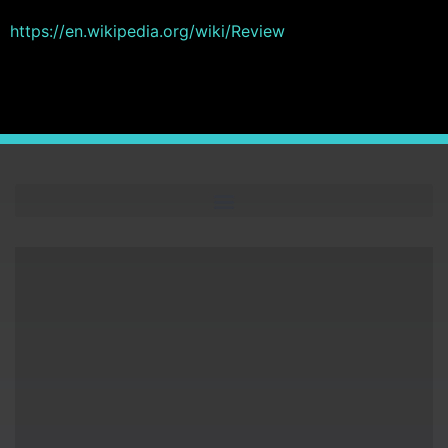
https://en.wikipedia.org/wiki/Review