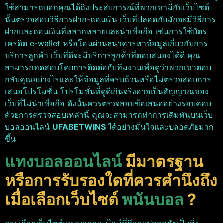
ใช้สามารถบอกคุณได้ถึงประสบการณ์ที่พวกเขามีกับเว็บไซต์
นั้น
ตรวจสอบวิธีการฝาก-ถอนเงิน เว็บที่ปลอดภัยมักจะมีวิธีการ
ฝากและถอนเงินที่หลากหลายและน่าเชื่อถือ เช่นการใช้บัตร
เครดิต e-wallet หรือโอนผ่านธนาคารหาข้อมูลเกี่ยวกับการ
บริการลูกค้า เว็บที่ดีจะมีบริการลูกค้าที่ตอบสนองได้ดี คุณ
สามารถทดสอบโดยการติดต่อกับทีมงานเพื่อดูว่าพวกเขาตอบ
กลับคุณอย่างไรและให้ข้อมูลที่ครบถ้วนหรือไม่
ตรวจสอบการ
เสนอโปรโมชั่น โปรโมชั่นที่ดูดีเกินจริงอาจเป็นสัญญาณของ
เว็บที่ไม่น่าเชื่อถือ ดังนั้นควรตรวจสอบข้อเสนออย่างรอบคอบ
ด้วยการตรวจสอบเหล่านี้ คุณจะสามารถทำการเดิมพันบนเว็บ
บอลออนไลน์
UFABETWINS
ได้อย่างมั่นใจและปลอดภัยมาก
ขึ้น
แทงบอลออนไลน์
มีมาตรฐาน
หรือการรับรองใดที่ควรคำนึงถึง
เมื่อเลือกเว็บไซต์
พนันบอล
?
การเลือกเว็บไซต์แทงบอลออนไลน์ที่ดีและปลอดภัยเป็นสิ่ง