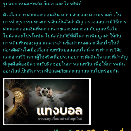
รูปแบบ เช่นแชทสด อีเมล และโทรศัพท์
ตัวเลือกการฝากและถอนเงิน ความง่ายและความรวดเร็วใน
การทำธุรกรรมทางการเงินเป็นสิ่งสำคัญ ตรวจสอบว่ามีวิธีการ
ฝากและถอนเงินที่หลากหลายและเหมาะสมกับคุณหรือไม่
โบนัสและโปรโมชั่น โบนัสเป็นวิธีที่ดีในการเพิ่มมูลค่าให้กับ
การเดิมพันของคุณ แต่ควรอ่านข้อกำหนดและเงื่อนไขให้ดี
ก่อนตัดสินใจ
เมื่อเลือกเว็บพนันบอลออนไลน์ ควรทำการวิจัย
และอ่านรีวิวจากผู้ใช้จริงเพื่อประกอบการตัดสินใจ และที่สำคัญ
ที่สุดคือต้องมีความรับผิดชอบในการเล่นพนัน เพื่อให้การพนัน
ออนไลน์เป็นกิจกรรมที่ปลอดภัยและสนุกสนานไปพร้อมกัน