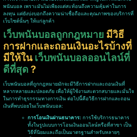
พนันบอล เพราะมันไม่เพียงแต่สะท้อนถึงความคุ้มค่าในการ
ลงทุน แต่ยังบ่งบอกถึงความน่าเชื่อถือและคุณภาพของบริการที่
เว็บไซต์นั้นๆ ให้แก่ลูกค้า
เว็บพนันบอลถูกกฎหมาย
มีวิธี
การฝากและถอนเงินอะไรบ้างที่
มีให้ใน
เว็บพนันบอลออนไลน์ที่
ดีที่สุด
?
เว็บพนันบอลที่ถูกกฎหมายมักจะมีวิธีการฝากและถอนเงินที่
หลากหลายและปลอดภัย เพื่อให้ผู้ใช้งานสะดวกสบายและมั่นใจ
ในการทำธุรกรรมทางการเงิน ต่อไปนี้คือวิธีการฝากและถอน
เงินที่พบบ่อยในเว็บพนันบอล:
การโอนเงินผ่านธนาคาร:
การใช้บริการธนาคาร
ทั้งในรูปแบบการโอนเงินออนไลน์หรือที่สาขา เป็น
วิธีที่นิยมและถือเป็นมาตรฐานสำหรับหลายๆ