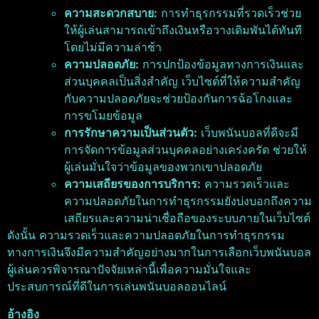
ความสะดวกสบาย:
การทำธุรกรรมที่รวดเร็วช่วย
ให้ผู้เล่นสามารถเข้าถึงเงินหรือวางเดิมพันได้ทันที
โดยไม่มีความล่าช้า
ความปลอดภัย:
การปกป้องข้อมูลทางการเงินและ
ส่วนบุคคลเป็นสิ่งสำคัญ เว็บไซต์ที่ให้ความสำคัญ
กับความปลอดภัยจะช่วยป้องกันการฉ้อโกงและ
การขโมยข้อมูล
การรักษาความเป็นส่วนตัว:
เว็บพนันบอลที่ดีจะมี
การจัดการข้อมูลส่วนบุคคลอย่างเคร่งครัด ช่วยให้
ผู้เล่นมั่นใจว่าข้อมูลของพวกเขาปลอดภัย
ความเสถียรของการบริการ:
ความรวดเร็วและ
ความปลอดภัยในการทำธุรกรรมยังบ่งบอกถึงความ
เสถียรและความน่าเชื่อถือของระบบภายในเว็บไซต์
ดังนั้น ความรวดเร็วและความปลอดภัยในการทำธุรกรรม
ทางการเงินจึงมีความสำคัญอย่างมากในการเลือกเว็บพนันบอล
ผู้เล่นควรพิจารณาปัจจัยเหล่านี้เพื่อความมั่นใจและ
ประสบการณ์ที่ดีในการเล่นพนันบอลออนไลน์
อ้างอิง