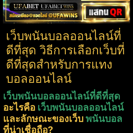
เว็บพนันบอลออนไลน์ที่
ดีที่สุด วิธีการเลือกเว็บที่
ดีที่สุดสำหรับการแทง
บอลออนไลน์
เว็บพนันบอลออนไลน์ที่ดีที่สุด
อะไรคือ
เว็บพนันบอลออนไลน์
และลักษณะของเว็บ
พนันบอล
ที่น่าเชื่อถือ?